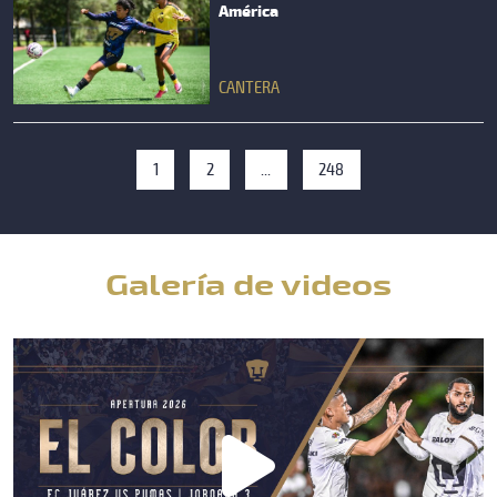
América
CANTERA
1
2
...
248
Galería de videos