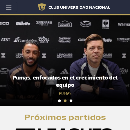
CLUB UNIVERSIDAD NACIONAL
del
Pumas Sub-19 venció a Bravos y es lí
general
CANTERA
Próximos partidos