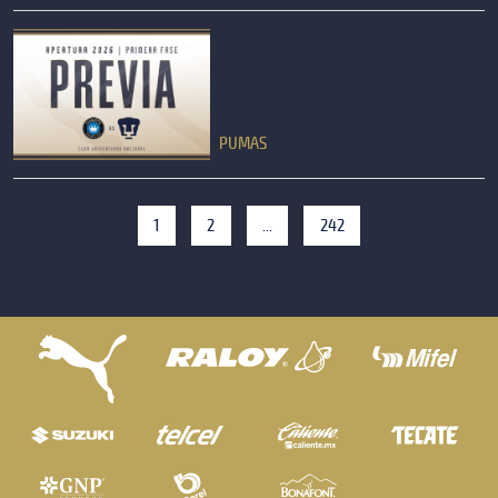
Pumas arranca su participación en
la Leagues Cup 2026
PUMAS
1
2
...
242