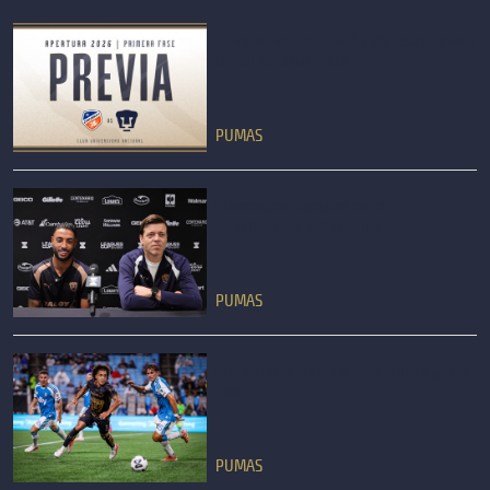
Pumas, con la misión de levantarse
ante FC Cincinnati
PUMAS
Pumas, enfocados en el
crecimiento del equipo
PUMAS
Pumas cae en su debut en Leagues
Cup
PUMAS