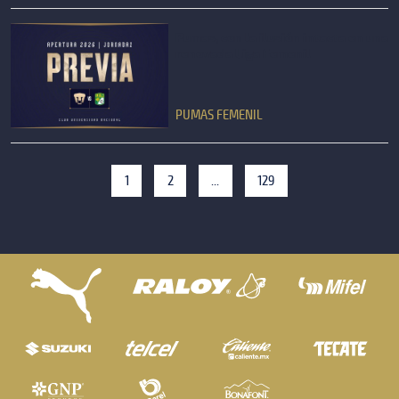
Pumas, con la ilusión intacta en una
renovada Liga Femenil
PUMAS FEMENIL
1
2
...
129