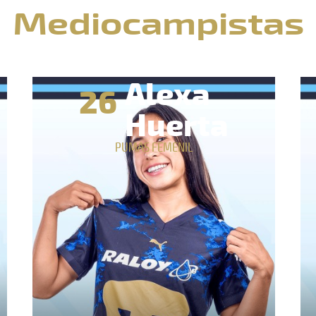
Mediocampistas
Alexa
26
Huerta
PUMAS FEMENIL