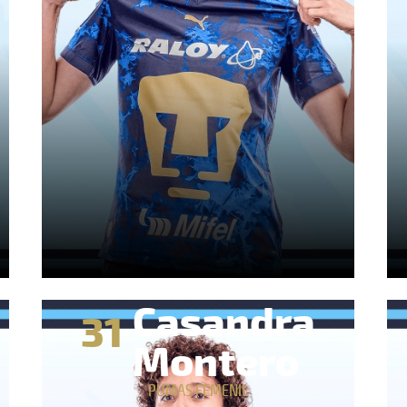
Casandra
31
Montero
PUMAS FEMENIL