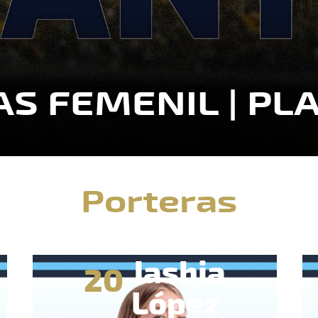
S FEMENIL | PL
Porteras
Jashia
20
López