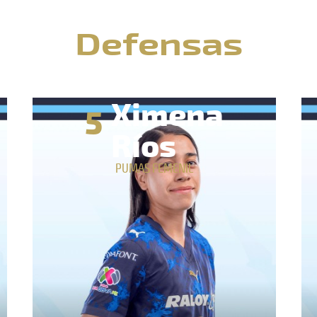
Defensas
Ximena
5
Ríos
PUMAS FEMENIL