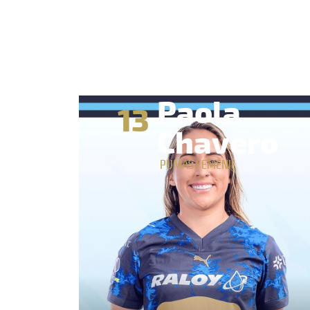
Paola
13
Chavero
PUMAS FEMENIL