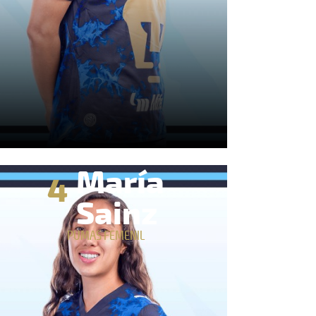
María
4
Sainz
PUMAS FEMENIL