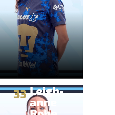
Leigh-
33
anne
Robe