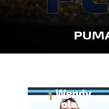
PUMA
Wendy
1
Toledo