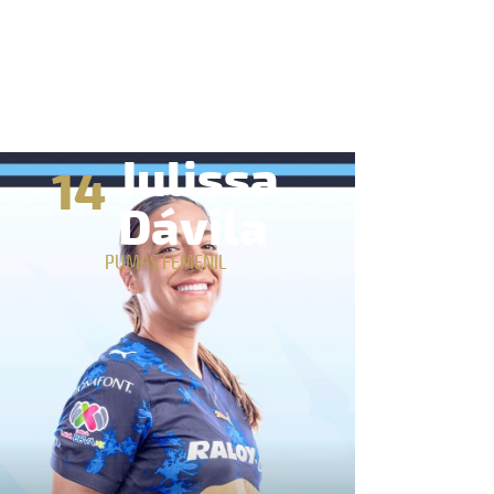
Julissa
14
Dávila
PUMAS FEMENIL