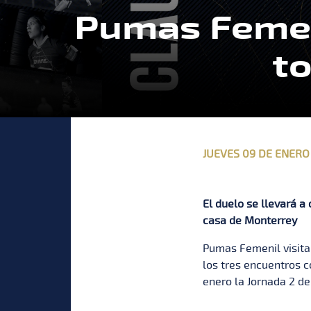
Pumas Femeni
t
JUEVES 09 DE ENERO
El duelo se llevará a 
casa de Monterrey
Pumas Femenil visita
los tres encuentros c
enero la Jornada 2 de