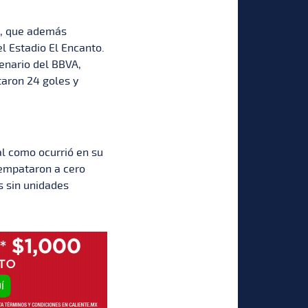
as, que además
l Estadio El Encanto.
enario del BBVA,
aron 24 goles y
al como ocurrió en su
n empataron a cero
s sin unidades