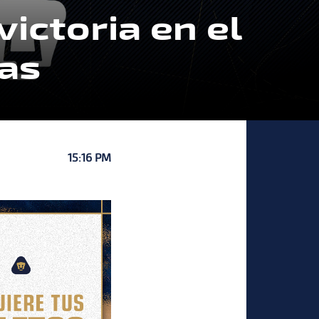
ictoria en el
as
15:16 PM