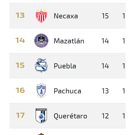
13
13
Necaxa
Necaxa
15
15
17
17
14
14
Mazatlán
Mazatlán
14
14
17
17
15
15
Puebla
Puebla
14
14
17
17
16
16
Pachuca
Pachuca
13
13
17
17
17
17
Querétaro
Querétaro
12
12
17
17